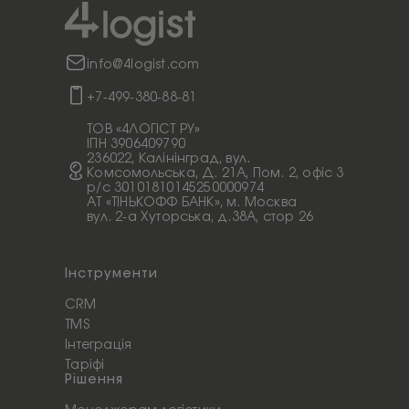
info@4logist.com
+7-499-380-88-81
ТОВ «4ЛОГІСТ РУ»
ІПН 3906409790
236022, Калінінград, вул.
Комсомольська, Д. 21А, Пом. 2, офіс 3
p/c 30101810145250000974
АТ «ТІНЬКОФФ БАНК», м. Москва
вул. 2-а Хуторська, д.38А, стор 26
Інструменти
CRM
TMS
Інтеграція
Таріфі
Рішення