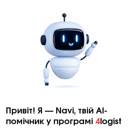
Привіт! Я — Navi, твій AI-
помічник у програмі
4
logist