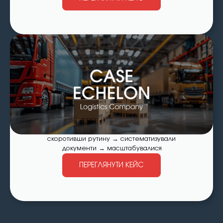
скоротивши рутину → систематизували
документи → масштабувалися
ПЕРЕГЛЯНУТИ КЕЙС