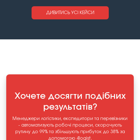
ДИВИТИСЬ УСІ КЕЙСИ
Хочете досягти подібних
результатів?
Менеджери логістики, експедитори та перевізники
- автоматизують робочі процеси, скорочують
рутину до 99% та збільшують прибуток до 38% за
допомогою 4logist.