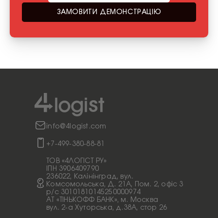
ЗАМОВИТИ ДЕМОНСТРАЦІЮ
info@4logist.com
+7-499-380-88-81
ТОВ «4ЛОГІСТ РУ»
ІПН 3906409790
236022, Калінінград, вул.
Комсомольська, Д. 21А, Пом. 2, офіс 3
p/c 30101810145250000974
АТ «ТІНЬКОФФ БАНК», м. Москва
вул. 2-а Хуторська, д.38А, стор 26