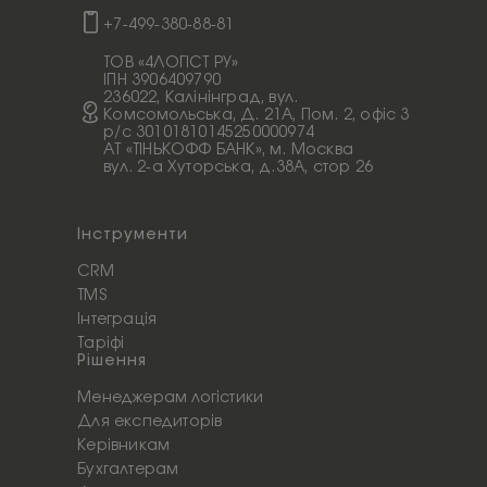
+7-499-380-88-81
ТОВ «4ЛОГІСТ РУ»
ІПН 3906409790
236022, Калінінград, вул.
Комсомольська, Д. 21А, Пом. 2, офіс 3
p/c 30101810145250000974
АТ «ТІНЬКОФФ БАНК», м. Москва
вул. 2-а Хуторська, д.38А, стор 26
Інструменти
CRM
TMS
Інтеграція
Таріфі
Рішення
Менеджерам логістики
Для експедиторів
Керівникам
Бухгалтерам