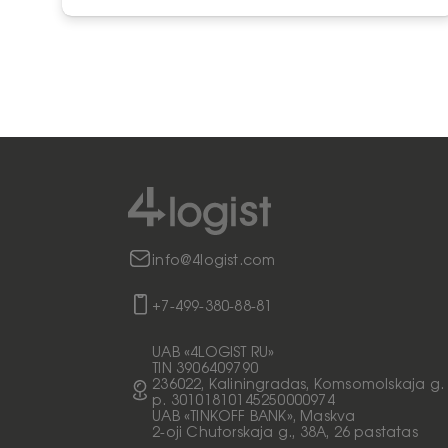
info@4logist.com
+7-499-380-88-81
UAB «4LOGIST RU»
TIN 3906409790
236022, Kaliningradas, Komsomolskaja g. 
p. 30101810145250000974
UAB «TINKOFF BANK», Maskva
2-oji Chutorskaja g., 38A, 26 pastatas