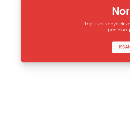
Nor
Logistikos vadybininka
padidina p
IŠBA