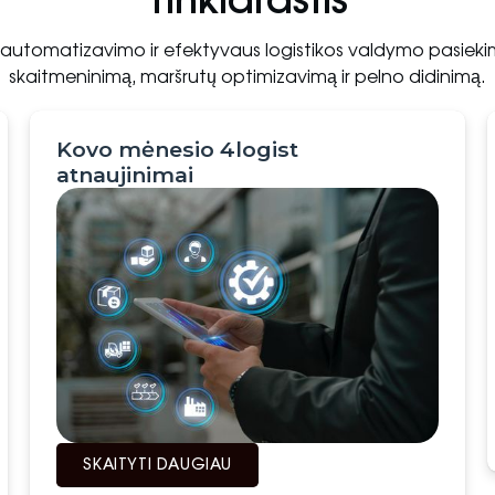
Tinklaraštis
 automatizavimo ir efektyvaus logistikos valdymo pasiekim
skaitmeninimą, maršrutų optimizavimą ir pelno didinimą.
Kovo mėnesio 4logist
atnaujinimai
SKAITYTI DAUGIAU