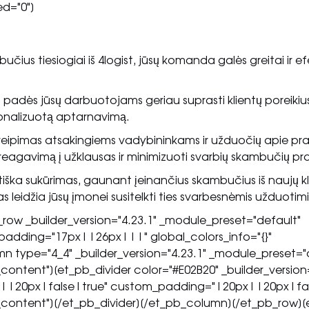
d="0"]
ius tiesiogiai iš 4logist, jūsų komanda galės greitai ir ef
padės jūsų darbuotojams geriau suprasti klientų poreikius
onalizuotą aptarnavimą.
pimas atsakingiems vadybininkams ir užduočių apie pral
 reagavimą į užklausas ir minimizuoti svarbių skambučių p
ška sukūrimas, gaunant įeinančius skambučius iš naujų kl
 leidžia jūsų įmonei susitelkti ties svarbesnėmis užduotimi
ow _builder_version="4.23.1" _module_preset="default"
dding="17px||26px|||" global_colors_info="{}"
 type="4_4" _builder_version="4.23.1" _module_preset="
content"][et_pb_divider color="#E02B20" _builder_version=
x||20px|false|true" custom_padding="|20px||20px|fal
t_content"][/et_pb_divider][/et_pb_column][/et_pb_row]