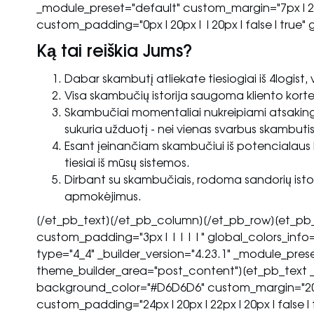
_module_preset="default" custom_margin="7px|2
custom_padding="0px|20px||20px|false|true" glo
Ką tai reiškia Jums?
Dabar skambutį atliekate tiesiogiai iš 4logi
Visa skambučių istorija saugoma kliento kortel
Skambučiai momentaliai nukreipiami atsakinga
sukuria užduotį - nei vienas svarbus skambuti
Esant įeinančiam skambučiui iš potencialaus kli
tiesiai iš mūsų sistemos.
Dirbant su skambučiais, rodoma sandorių istorij
apmokėjimus.
[/et_pb_text][/et_pb_column][/et_pb_row][et_pb_r
custom_padding="3px|||||" global_colors_info=
type="4_4" _builder_version="4.23.1" _module_prese
theme_builder_area="post_content"][et_pb_text _b
background_color="#D6D6D6" custom_margin="2
custom_padding="24px|20px|22px|20px|false|true