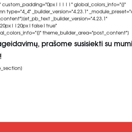
t" custom_padding="0px|||||" global_colors_info="{}"
 type="4_4" _builder_version="4.23.1" _module_preset="
content"][et_pb_text _builder_version="4.23.1"
20px||20px|false|true"
_colors_info="{}" theme_builder_area="post_content"]
pageidavimų, prašome susisiekti su mumi
!
b_section]