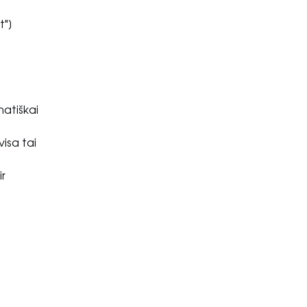
t"]
matiškai
visa tai
ir