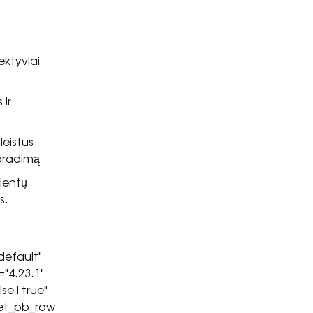
ektyviai
 ir
eistus
raradimą
ientų
s.
default"
"4.23.1"
se|true"
[et_pb_row