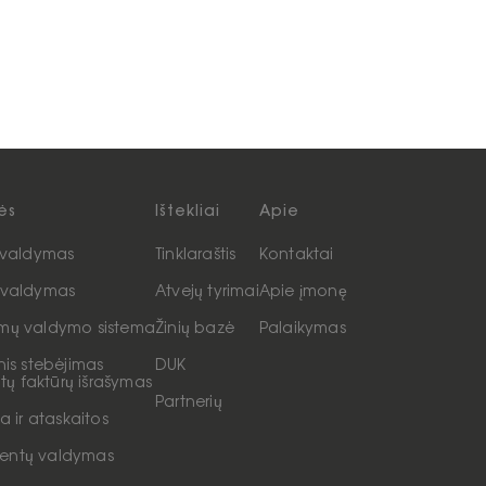
ės
Ištekliai
Apie
ų valdymas
Tinklaraštis
Kontaktai
 valdymas
Atvejų tyrimai
Apie įmonę
mų valdymo sistema
Žinių bazė
Palaikymas
nis stebėjimas
DUK
aitų faktūrų išrašymas
Partnerių
ka ir ataskaitos
entų valdymas