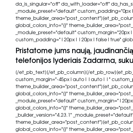
da_is_singular="off" da_with_loader="off" da_has_
_module_preset="default" custom_padding="0px||
theme_builder_area="post_content"][et_pb_column
global_colors_info="{}" theme_builder_area="post_
_module_preset="default" custom_margin="20px|
custom_padding="|20px||20px|false|true" global
Pristatome jums naują, jaudinančią 
telefonijos lyderiais Zadarma, sukurt
[/et_pb_text][/et_pb_column][/et_pb_row][et_pb_r
custom_margin="-45px|auto||auto||" custom_pa
theme_builder_area="post_content"][et_pb_column
global_colors_info="{}" theme_builder_area="post_
_module_preset="default" custom_margin="|20p
global_colors_info="{}" theme_builder_area="pos
_builder_version="4.23.1" _module_preset="defaul
theme_builder_area="post_content"][et_pb_column
global_colors_info="{}" theme_builder_area="post_