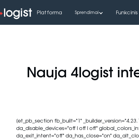
Platforma
Funkcinis
Sprendimai
Nauja 4logist int
[et_pb_section fb_built="1" _builder_version="4
da_disable_devices="off|off|off" global_colors_i
da_exit_intent="off" da_has_close="on" da_alt_cl