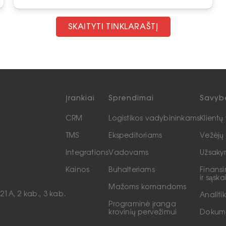
SKAITYTI TINKLARAŠTĮ
Įrankiai
Sprendimai
Savyb
CRM
Logistikos vadybininkams
Klient
TMS
Ekspeditoriams
Vežėjų
Integrations
Vadovams
Užsaky
Kainos
Buhalteriams
Finansi
ir sąsk
Mažoms komandoms
21A, 2 kab., 3 kab.
Analiti
Programinė įranga
krovinių pervežimui
Dokum