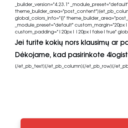
_builder_version="4.23.1" _module_preset="defaul
theme_builder_area="post_content"][et_pb_column
global_colors_info="{}" theme_builder_area="post_
_module_preset="default" custom_margin="20px|
custom_padding="|20px||20px|false|true" global
Jei turite kokių nors klausimų ar 
Dėkojame, kad pasirinkote 4logist
[/et_pb_text][/et_pb_column][/et_pb_row][/et_p