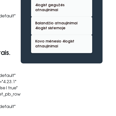
4logist gegužės
atnaujinimai
default"
Balandžio atnaujinimai
4logist sistemoje
Kovo mėnesio 4logist
atnaujinimai
ais.
default"
"4.23.1"
se|true"
[et_pb_row
default"