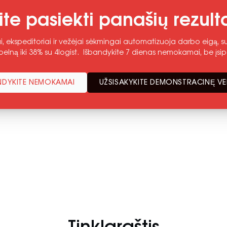
ite pasiekti panašių rezult
i, ekspeditoriai ir vežėjai sėkmingai automatizuoja darbo eigą, sum
elną iki 38% su 4logist. Išbandykite 7 dienas nemokamai, be įsip
NDYKITE NEMOKAMAI
UŽSISAKYKITE DEMONSTRACINĘ VE