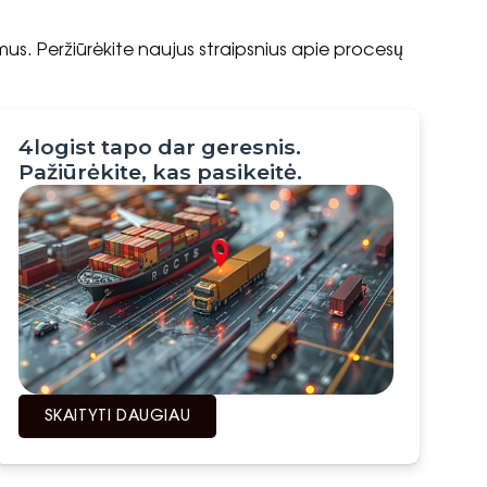
us. Peržiūrėkite naujus straipsnius apie procesų
4logist tapo dar geresnis.
Pažiūrėkite, kas pasikeitė.
SKAITYTI DAUGIAU