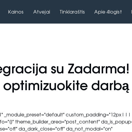
Kainos
Atvejai
Tinklaraštis
Apie 4logist
egracija su Zadarma! P
optimizuokite darbą
.23.1" _module_preset="default" custom_padding="12px|||
nfo="{}" theme_builder_area="post_content" da_is_popup=
ose="off" da_dark_close="off" da_not_modal="on"