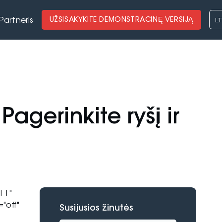
LT
UŽSISAKYKITE DEMONSTRACINĘ VERSIJĄ
Partneris
agerinkite ryšį ir
||"
"off"
Susijusios žinutės