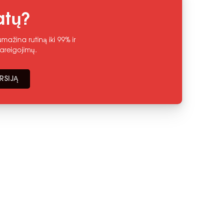
atų?
ažina rutiną iki 99% ir
areigojimų.
RSIJĄ