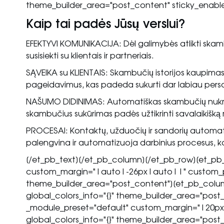
theme_builder_area="post_content" sticky_enable
Kaip tai padės Jūsų verslui?
EFEKTYVI KOMUNIKACIJA: Dėl galimybės atlikti skambuč
susisiekti su klientais ir partneriais.
SĄVEIKA su KLIENTAIS: Skambučių istorijos kaupimas 
pageidavimus, kas padeda sukurti dar labiau pers
NAŠUMO DIDINIMAS: Automatiškas skambučių nukrei
skambučius sukūrimas padės užtikrinti savalaikišką
PROCESAI: Kontaktų, užduočių ir sandorių automati
palengvina ir automatizuoja darbinius procesus, kas
[/et_pb_text][/et_pb_column][/et_pb_row][et_pb_r
custom_margin="|auto|-26px|auto||" custom_pa
theme_builder_area="post_content"][et_pb_column
global_colors_info="{}" theme_builder_area="post_
_module_preset="default" custom_margin="|20p
global_colors_info="{}" theme_builder_area="pos