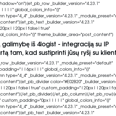
shadow="on"][et_pb_row _builder_version="4.23.1"
|||" global_colors_info="{}"
 type="4_4" _builder_version="4.23.1" _module_preset="
content"][et_pb_text _builder_version="4.23.1"
20px||20px|false|true"
_colors_info="{}" theme_builder_area="post_content"]
galimybę iš 4logist - integraciją su IP
ą tam, kad sustiprinti jūsų ryšį su klient
ow _builder_version="4.23.1" _module_preset="default"
dding="||6px|||" global_colors_info="{}"
 type="4_4" _builder_version="4.23.1" _module_preset="
content"][et_pb_divider color="#E02B20" _builder_version=
x||20px|false|true" custom_padding="|20px||20px|fal
t_content"][/et_pb_divider][/et_pb_column][/et_pb_row]
t" custom_padding="0px|||||" global_colors_info="{}"
 type="4_4" _builder_version="4.23.1" _module_preset="
content"][et_pb_text _builder_version="4.23.1"