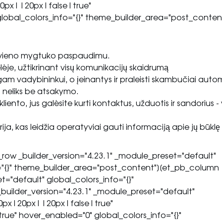
0px||20px|false|true"
bal_colors_info="{}" theme_builder_area="post_conten
st, vieno mygtuko paspaudimu.
ėje, užtikrinant visų komunikacijų skaidrumą
m vadybininkui, o įeinantys ir praleisti skambučiai auto
s neliks be atsakymo.
ento, jus galėsite kurti kontaktus, užduotis ir sandorius - 
a, kas leidžia operatyviai gauti informaciją apie jų būklę 
ow _builder_version="4.23.1" _module_preset="default"
"{}" theme_builder_area="post_content"][et_pb_column
t="default" global_colors_info="{}"
uilder_version="4.23.1" _module_preset="default"
0px|20px||20px|false|true"
" hover_enabled="0" global_colors_info="{}"