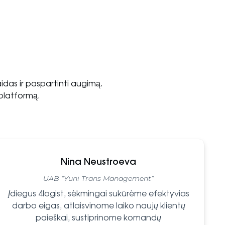
aidas ir paspartinti augimą.
platformą.
Nina Neustroeva
UAB “Yuni Trans Management”
Įdiegus 4logist,
sėkmingai
sukūrėme efektyvias
darbo eigas, atlaisvinome laiko naujų klientų
paieškai, sustiprinome komandų