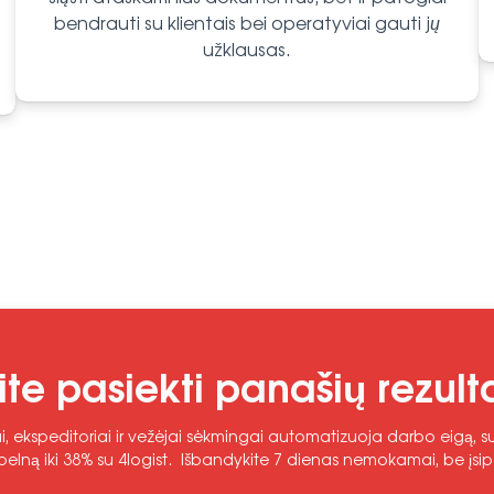
bendrauti su klientais bei operatyviai gauti jų
užklausas.
ite pasiekti panašių rezult
i, ekspeditoriai ir vežėjai sėkmingai automatizuoja darbo eigą, sum
elną iki 38% su 4logist. Išbandykite 7 dienas nemokamai, be įsip