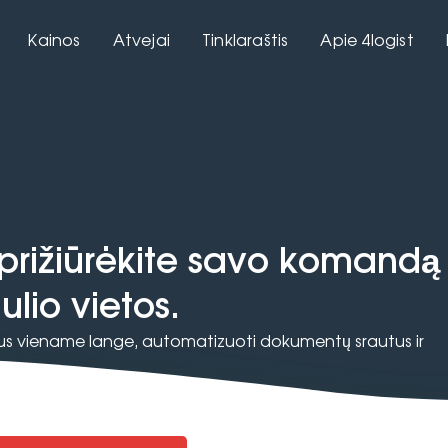
Kainos
Atvejai
Tinklaraštis
Apie 4logist
r prižiūrėkite savo komandą
ulio vietos.
us viename lange, automatizuoti dokumentų srautus ir
rinkite procesų kontrolę.