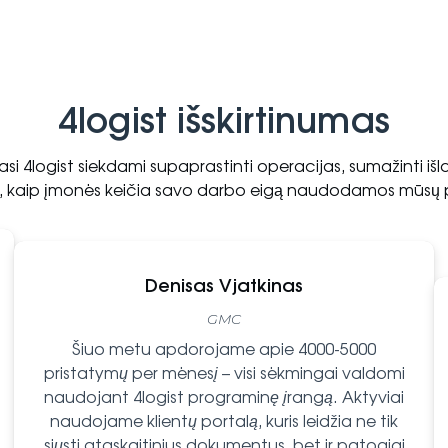
4logist išskirtinumas
kasi 4logist siekdami supaprastinti operacijas, sumažinti išl
e, kaip įmonės keičia savo darbo eigą naudodamos mūsų 
Denisas Vjatkinas
GMC
Šiuo metu apdorojame apie 4000-5000
pristatymų per mėnesį – visi sėkmingai valdomi
naudojant 4logist programinę įrangą. Aktyviai
naudojame klientų portalą, kuris leidžia ne tik
siųsti ataskaitinius dokumentus, bet ir patogiai