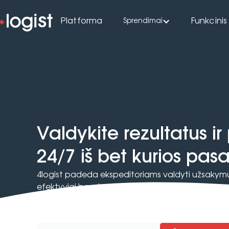
Platforma
Funkcinis
Sprendimai
Valdykite rezultatus i
24/7 iš bet kurios pasa
4logist padeda ekspeditoriams valdyti užsakym
efektyviai bendrauti su klientais ir vežėjais.
Dirbkite greičiau, sumažinkite klaidų kiekį ir page