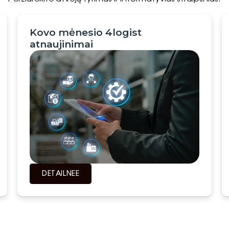
Kovo mėnesio 4logist
atnaujinimai
DETAILNEЕ