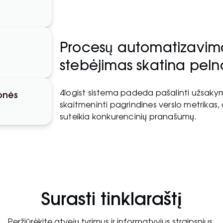
Procesų automatizavimas
stebėjimas skatina pel
4logist sistema padeda pašalinti užsakymų
onės
skaitmeninti pagrindines verslo metrikas
suteikia konkurencinių pranašumų.
Surasti tinklaraštį
Peržiūrėkite atvejų tyrimus ir informatyvius straipsnius.