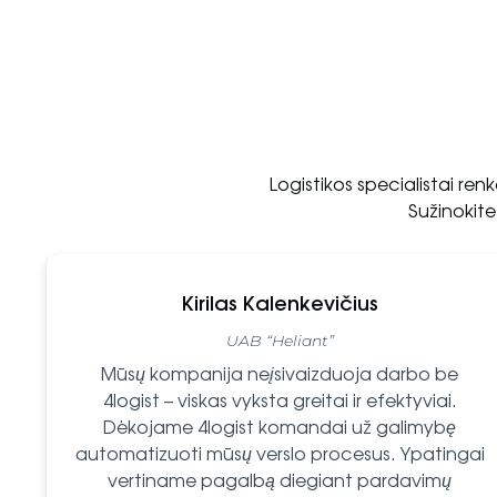
Logistikos specialistai ren
Sužinokit
Kirilas Kalenkevičius
UAB “Heliant”
Mūsų kompanija neįsivaizduoja darbo be
4logist – viskas vyksta greitai ir efektyviai.
Dėkojame 4logist komandai už galimybę
automatizuoti mūsų verslo procesus. Ypatingai
vertiname pagalbą diegiant pardavimų