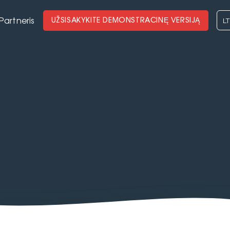
LT
UŽSISAKYKITE DEMONSTRACINĘ VERSIJĄ
Partneris