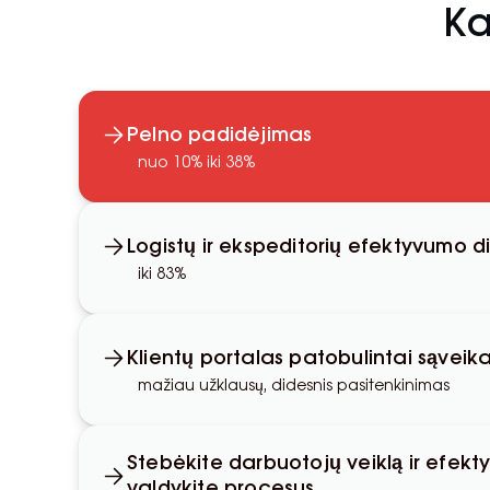
Ka
Pelno padidėjimas
nuo 10% iki 38%
Logistų ir ekspeditorių efektyvumo d
iki 83%
Klientų portalas patobulintai sąveika
mažiau užklausų, didesnis pasitenkinimas
Stebėkite darbuotojų veiklą ir efekty
valdykite procesus