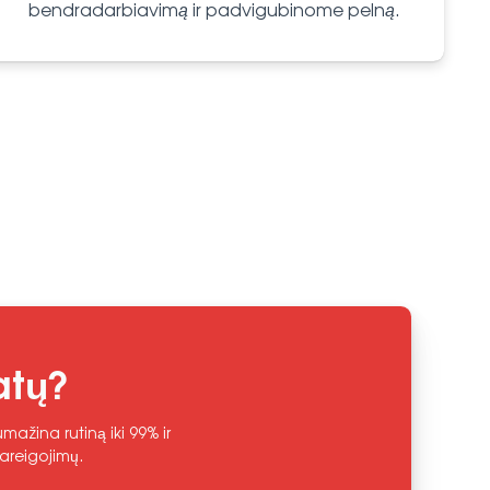
bendradarbiavimą ir padvigubinome pelną.
atų?
ažina rutiną iki 99% ir
areigojimų.