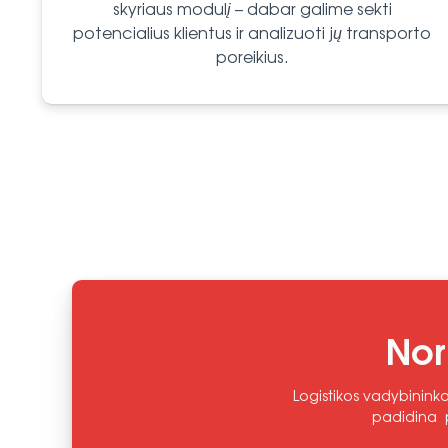
skyriaus modulį – dabar galime sekti
potencialius klientus ir analizuoti jų transporto
poreikius.
Nor
Logistikos vadybininka
padidina p