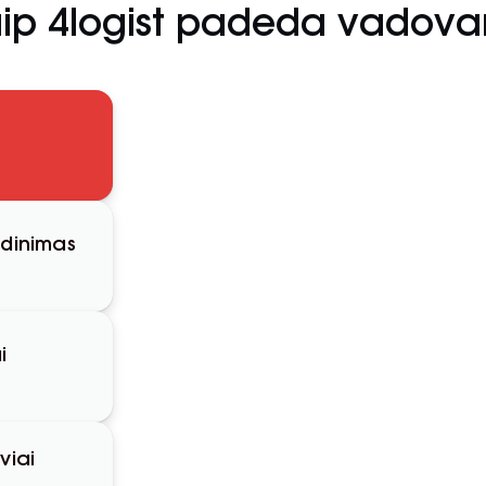
ip 4logist padeda vadov
idinimas
i
viai