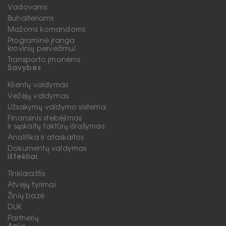
Vadovams
Buhalteriams
Mažoms komandoms
Programinė įranga
krovinių pervežimui
Transporto įmonėms
Savybės
Klientų valdymas
Vežėjų valdymas
Užsakymų valdymo sistema
Finansinis stebėjimas
ir sąskaitų faktūrų išrašymas
Analitika ir ataskaitos
Dokumentų valdymas
Ištekliai
Tinklaraštis
Atvejų tyrimai
Žinių bazė
DUK
Partnerių