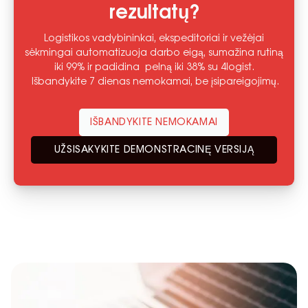
rezultatų?
Logistikos vadybininkai, ekspeditoriai ir vežėjai
sėkmingai automatizuoja darbo eigą, sumažina rutiną
iki 99% ir padidina pelną iki 38% su 4logist.
Išbandykite 7 dienas nemokamai, be įsipareigojimų.
IŠBANDYKITE NEMOKAMAI
UŽSISAKYKITE DEMONSTRACINĘ VERSIJĄ