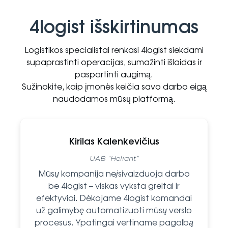
4logist išskirtinumas
Logistikos specialistai renkasi 4logist siekdami
supaprastinti operacijas, sumažinti išlaidas ir
paspartinti augimą.
Sužinokite, kaip įmonės keičia savo darbo eigą
naudodamos mūsų platformą.
Kirilas Kalenkevičius
UAB “Heliant”
Mūsų kompanija neįsivaizduoja darbo
be 4logist – viskas vyksta greitai ir
efektyviai. Dėkojame 4logist komandai
už galimybę automatizuoti mūsų verslo
procesus. Ypatingai vertiname pagalbą