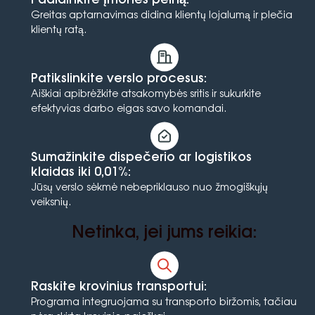
Padidinkite įmonės pelną:
Greitas aptarnavimas didina klientų lojalumą ir plečia
klientų ratą.
Patikslinkite verslo procesus:
Aiškiai apibrėžkite atsakomybės sritis ir sukurkite
efektyvias darbo eigas savo komandai.
Sumažinkite dispečerio ar logistikos
klaidas iki 0,01%:
Jūsų verslo sėkmė nebepriklauso nuo žmogiškųjų
veiksnių.
Netinka, jei jums reikia:
Raskite krovinius transportui:
Programa integruojama su transporto biržomis, tačiau