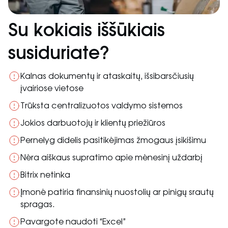
Su kokiais iššūkiais
susiduriate?
Kalnas dokumentų ir ataskaitų, išsibarsčiusių
įvairiose vietose
Trūksta centralizuotos valdymo sistemos
Jokios darbuotojų ir klientų priežiūros
Pernelyg didelis pasitikėjimas žmogaus įsikišimu
Nėra aiškaus supratimo apie mėnesinį uždarbį
Bitrix netinka
Įmonė patiria finansinių nuostolių ar pinigų srautų
spragas.
Pavargote naudoti “Excel”