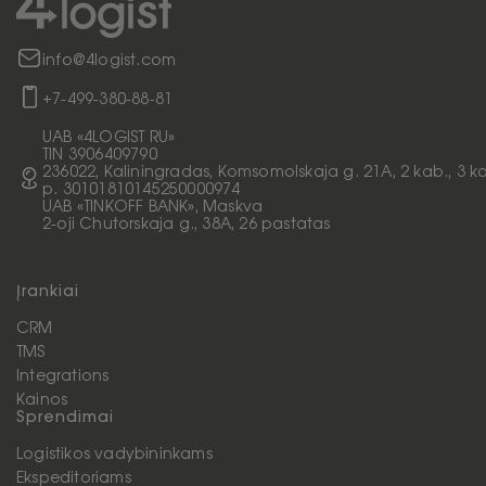
Klientai, laukiantys aukšto lygio
aptarnavimo ir greito krovinių pristatymo.
info@4logist.com
+7-499-380-88-81
UAB «4LOGIST RU»
TIN 3906409790
236022, Kaliningradas, Komsomolskaja g. 21A, 2 kab., 3 k
p. 30101810145250000974
UAB «TINKOFF BANK», Maskva
2-oji Chutorskaja g., 38A, 26 pastatas
Įrankiai
CRM
TMS
Integrations
Kainos
Sprendimai
Logistikos vadybininkams
Ekspeditoriams