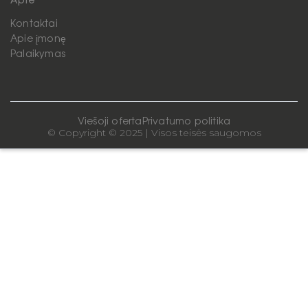
Apie
Kontaktai
Apie įmonę
Palaikymas
Viešoji oferta
Privatumo politika
© Copyright © 2025 | Visos teisės saugomos