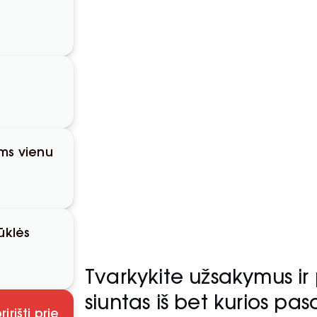
oms vienu
ūklės
Tvarkykite užsakymus ir 
siuntas iš bet kurios pas
rišti prie