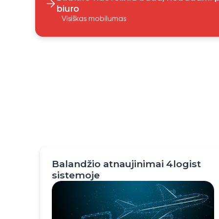
biuro
Visiškas mobilumas
Balandžio atnaujinimai 4logist
sistemoje