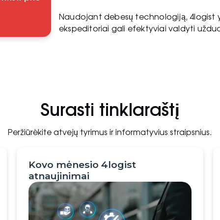
Naudojant debesų technologiją, 4logist yr
ekspeditoriai gali efektyviai valdyti užd
Surasti tinklaraštį
Peržiūrėkite atvejų tyrimus ir informatyvius straipsnius.
Kovo mėnesio 4logist
atnaujinimai