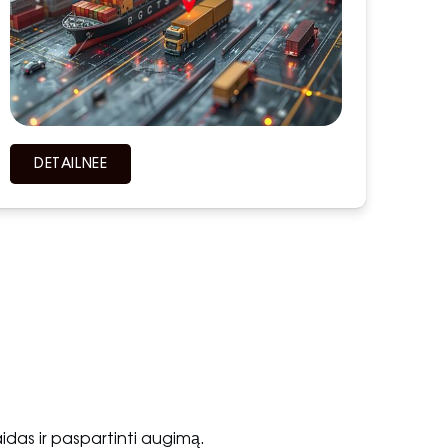
DETAILNEЕ
aidas ir paspartinti augimą.