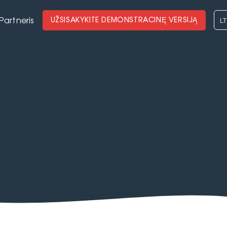
LT
UŽSISAKYKITE DEMONSTRACINĘ VERSIJĄ
Partneris