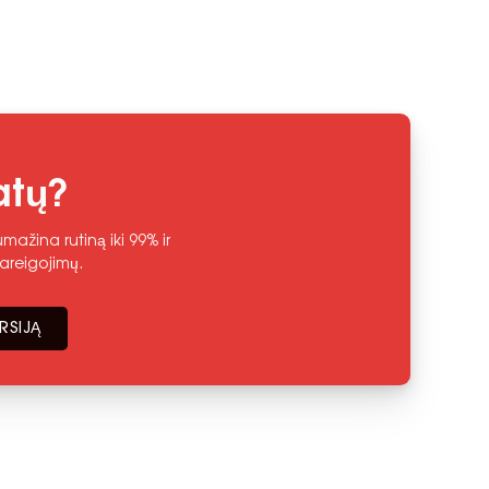
atų?
ažina rutiną iki 99% ir
areigojimų.
RSIJĄ