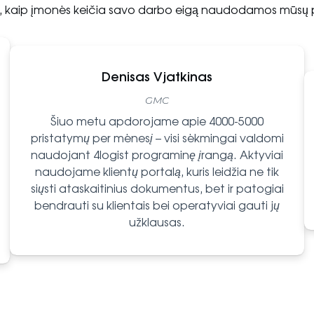
e, kaip įmonės keičia savo darbo eigą naudodamos mūsų 
Denisas Vjatkinas
GMC
Šiuo metu apdorojame apie 4000-5000
pristatymų per mėnesį – visi sėkmingai valdomi
naudojant 4logist programinę įrangą. Aktyviai
naudojame klientų portalą, kuris leidžia ne tik
siųsti ataskaitinius dokumentus, bet ir patogiai
bendrauti su klientais bei operatyviai gauti jų
užklausas.