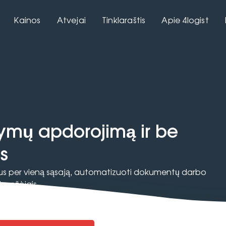
Kainos
Atvejai
Tinklaraštis
Apie 4logist
ymų apdorojimą ir be
s
us per vieną sąsają, automatizuoti dokumentų darbo
r vežėjais.
adidinkite procesų kontrolę.