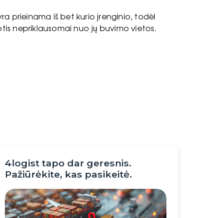
a prieinama iš bet kurio įrenginio, todėl
uotis nepriklausomai nuo jų buvimo vietos.
4logist tapo dar geresnis.
Pažiūrėkite, kas pasikeitė.