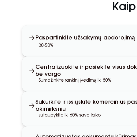
Kaip
Paspartinkite užsakymų apdorojimą
30-50%
Centralizuokite ir pasiekite visus d
be vargo
Sumažinkite rankinį įvedimą iki 80%
Sukurkite ir išsiųskite komercinius pa
akimirksniu
sutaupykite iki 60% savo laiko