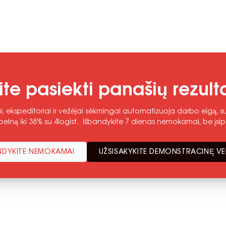
ite pasiekti panašių rezult
i, ekspeditoriai ir vežėjai sėkmingai automatizuoja darbo eigą, sum
elną iki 38% su 4logist. Išbandykite 7 dienas nemokamai, be įsip
NDYKITE NEMOKAMAI
UŽSISAKYKITE DEMONSTRACINĘ VE