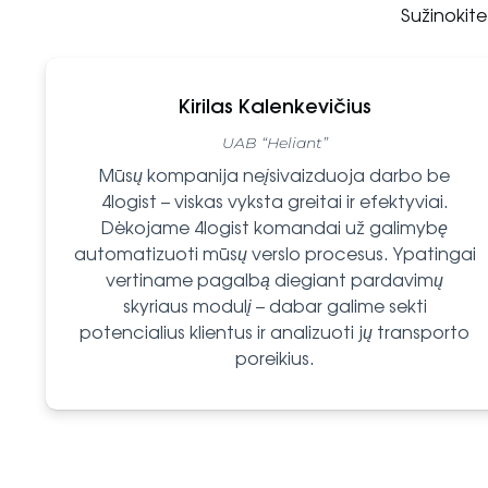
Sužinokit
Kirilas Kalenkevičius
UAB “Heliant”
Mūsų kompanija neįsivaizduoja darbo be
4logist – viskas vyksta greitai ir efektyviai.
Dėkojame 4logist komandai už galimybę
automatizuoti mūsų verslo procesus. Ypatingai
vertiname pagalbą diegiant pardavimų
skyriaus modulį – dabar galime sekti
potencialius klientus ir analizuoti jų transporto
poreikius.