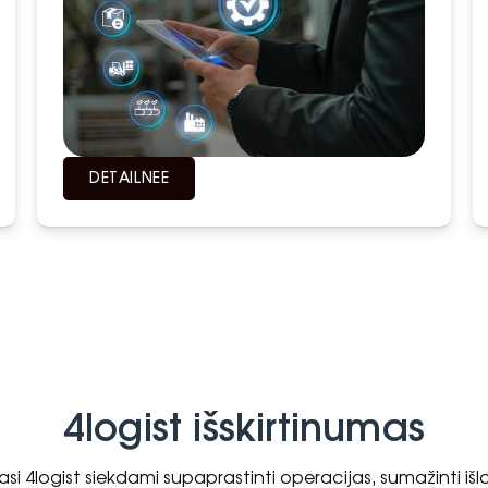
DETAILNEЕ
4logist išskirtinumas
kasi 4logist siekdami supaprastinti operacijas, sumažinti išl