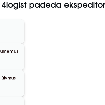
 4logist padeda ekspedito
okumentus
siūlymus