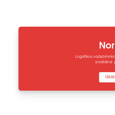
Nor
Logistikos vadybininka
padidina p
IŠBA