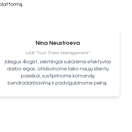
platformą.
Nina Neustroeva
UAB “Yuni Trans Management”
Įdiegus 4logist,
sėkmingai
sukūrėme efektyvias
darbo eigas, atlaisvinome laiko naujų klientų
paieškai, sustiprinome komandų
bendradarbiavimą ir padvigubinome pelną.