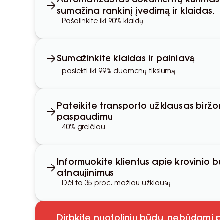
Automatizuotas dokumentų kūrimas
sumažina rankinį įvedimą ir klaidas.
Pašalinkite iki 90% klaidų
Sumažinkite klaidas ir painiavą
pasiekti iki 99% duomenų tikslumą
Pateikite transporto užklausas birž
paspaudimu
40% greičiau
Informuokite klientus apie krovinio b
atnaujinimus
Dėl to 35 proc. mažiau užklausų
Dirbkite nuotoliniu būdu, nebūdami pri