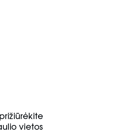
prižiūrėkite
aulio vietos