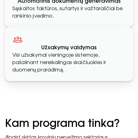
Automatinis dokumentų generavimas
Sąskaitos faktūros, sutartys ir važtaraščiai be
rankinio įvedimo.
Užsakymų valdymas
Visi užsakymai vieningoje sistemoje,
pašalinant nereikalingas skaičiuokles ir
duomenų praradimą.
Kam programa tinka?
4logist skirtas krovinių pervežimo sektoriaus