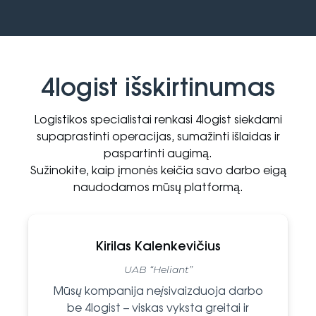
4logist išskirtinumas
Logistikos specialistai renkasi 4logist siekdami
supaprastinti operacijas, sumažinti išlaidas ir
paspartinti augimą.
Sužinokite, kaip įmonės keičia savo darbo eigą
naudodamos mūsų platformą.
Kirilas Kalenkevičius
UAB “Heliant”
Mūsų kompanija neįsivaizduoja darbo
be 4logist – viskas vyksta greitai ir