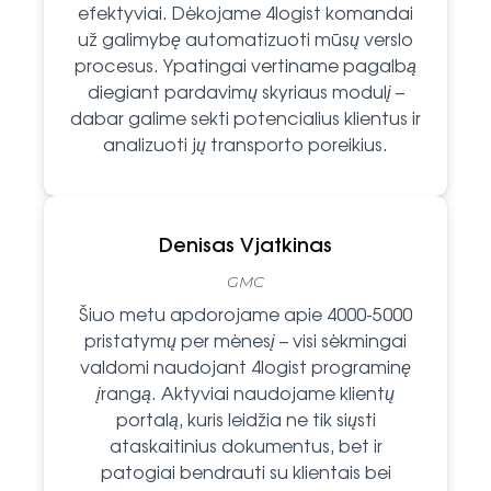
efektyviai. Dėkojame 4logist komandai
už galimybę automatizuoti mūsų verslo
procesus. Ypatingai vertiname pagalbą
diegiant pardavimų skyriaus modulį –
dabar galime sekti potencialius klientus ir
analizuoti jų transporto poreikius.
Denisas Vjatkinas
GMC
Šiuo metu apdorojame apie 4000-5000
pristatymų per mėnesį – visi sėkmingai
valdomi naudojant 4logist programinę
įrangą. Aktyviai naudojame klientų
portalą, kuris leidžia ne tik siųsti
ataskaitinius dokumentus, bet ir
patogiai bendrauti su klientais bei