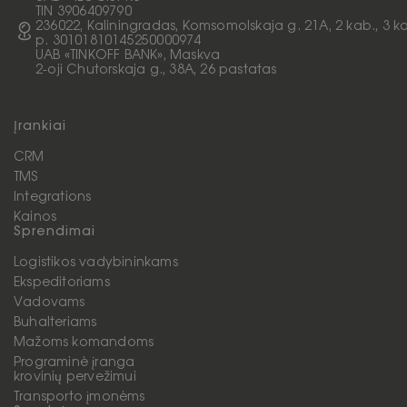
TIN 3906409790
236022, Kaliningradas, Komsomolskaja g. 21A, 2 kab., 3 k
p. 30101810145250000974
UAB «TINKOFF BANK», Maskva
2-oji Chutorskaja g., 38A, 26 pastatas
Įrankiai
CRM
TMS
Integrations
Kainos
Sprendimai
Logistikos vadybininkams
Ekspeditoriams
Vadovams
Buhalteriams
Mažoms komandoms
Programinė įranga
krovinių pervežimui
Transporto įmonėms