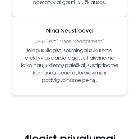
operatyviai gauti jų užklausas.
Nina Neustroeva
UAB “Yuni Trans Management”
Įdiegus 4logist,
sėkmingai
sukūrėme
efektyvias darbo eigas, atlaisvinome
laiko naujų klientų paieškai, sustiprinome
komandų bendradarbiavimą ir
padvigubinome pelną.