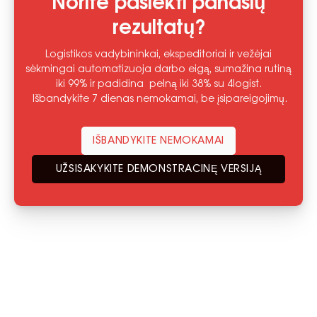
Norite pasiekti panašių
rezultatų?
Logistikos vadybininkai, ekspeditoriai ir vežėjai
sėkmingai automatizuoja darbo eigą, sumažina rutiną
iki 99% ir padidina pelną iki 38% su 4logist.
Išbandykite 7 dienas nemokamai, be įsipareigojimų.
IŠBANDYKITE NEMOKAMAI
UŽSISAKYKITE DEMONSTRACINĘ VERSIJĄ