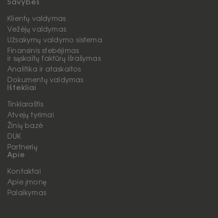
Savybės
Klientų valdymas
Vežėjų valdymas
Užsakymų valdymo sistema
Finansinis stebėjimas
ir sąskaitų faktūrų išrašymas
Analitika ir ataskaitos
Dokumentų valdymas
Ištekliai
Tinklaraštis
Atvejų tyrimai
Žinių bazė
DUK
Partnerių
Apie
Kontaktai
Apie įmonę
Palaikymas