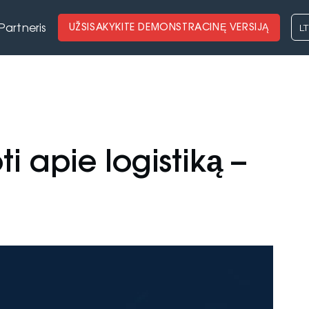
LT
UŽSISAKYKITE DEMONSTRACINĘ VERSIJĄ
Partneris
ti apie logistiką –