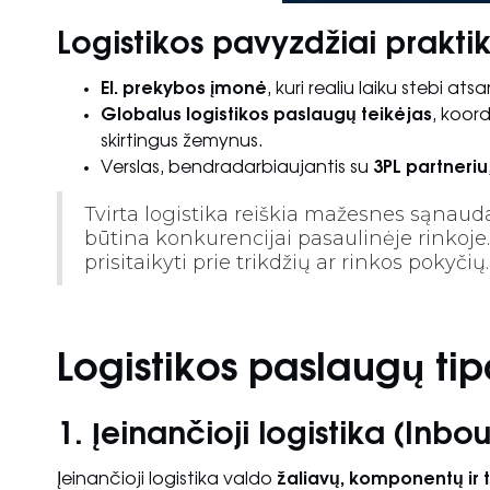
Logistikos pavyzdžiai praktik
El. prekybos įmonė
, kuri realiu laiku stebi a
Globalus logistikos paslaugų teikėjas
, koord
skirtingus žemynus.
Verslas, bendradarbiaujantis su
3PL partneriu
Tvirta logistika reiškia mažesnes sąnauda
būtina konkurencijai pasaulinėje rinkoje. 
prisitaikyti prie trikdžių ar rinkos pokyčių.
Logistikos paslaugų tip
1. Įeinančioji logistika (Inbo
Įeinančioji logistika valdo
žaliavų, komponentų ir 