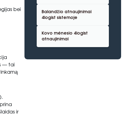
gijas bei
Balandžio atnaujinimai
4logist sistemoje
Kovo mėnesio 4logist
atnaujinimai
cija
s — tai
 tinkamą
ų
).
iprina
laidas ir