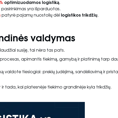
5%
optimizuodamos logistiką
.
as pasirinkimas yra išparduotas.
s
patyrė pajamų nuostolių dėl
logistikos trikdžių
.
randinės valdymas
audžiai susiję, tai nėra tas pats.
 procesas, apimantis tiekimą, gamybą ir platinimą tarp d
ką valdote tiesiogiai: prekių judėjimą, sandėliavimą ir pris
t ir tada, kai platesnėje tiekimo grandinėje kyla trikdžių.