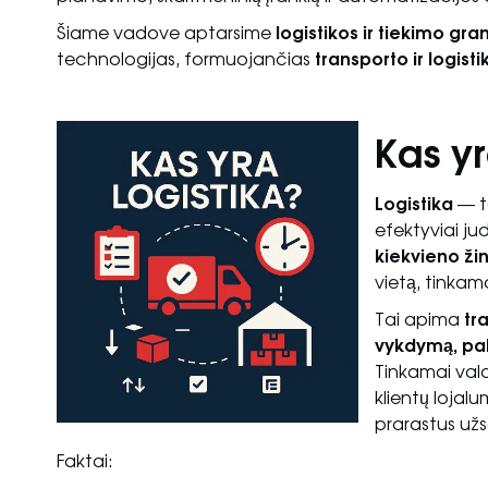
Šiame vadove aptarsime
logistikos ir tiekimo g
technologijas, formuojančias
transporto ir logisti
Kas yr
Logistika
— ta
efektyviai jud
kiekvieno ži
vietą, tinkamo
Tai apima
tr
vykdymą, pa
Tinkamai vald
klientų lojalu
prarastus už
Faktai: