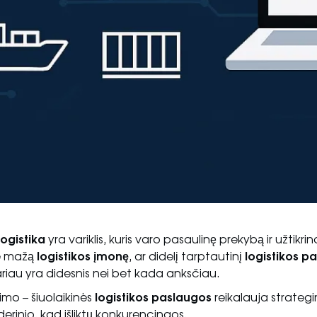
logistika
yra variklis, kuris varo pasaulinę prekybą ir užtikrin
te mažą
logistikos įmonę
, ar didelį tarptautinį
logistikos p
variau yra didesnis nei bet kada anksčiau.
imo – šiuolaikinės
logistikos paslaugos
reikalauja strategi
erinio, kad išliktų konkurencingos.