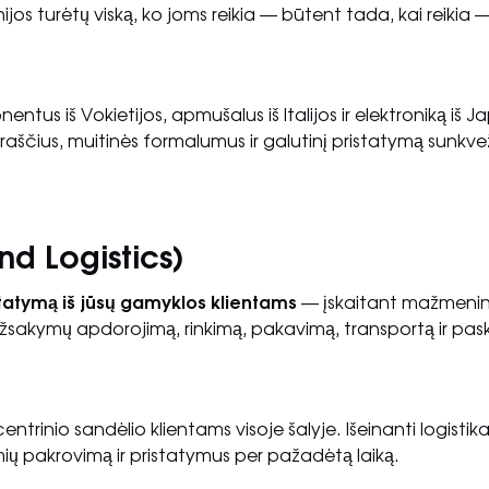
nijos turėtų viską, ko joms reikia — būtent tada, kai reikia 
us iš Vokietijos, apmušalus iš Italijos ir elektroniką iš Ja
araščius, muitinės formalumus ir galutinį pristatymą sunkvež
nd Logistics)
tatymą iš jūsų gamyklos klientams
— įskaitant mažmenin
 užsakymų apdorojimą, rinkimą, pakavimą, transportą ir pas
trinio sandėlio klientams visoje šalyje. Išeinanti logistika
ų pakrovimą ir pristatymus per pažadėtą laiką.