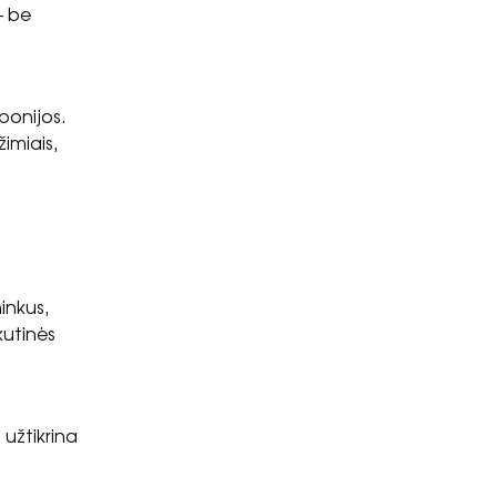
— be
ponijos.
imiais,
inkus,
kutinės
 užtikrina