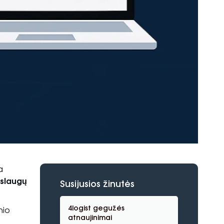
a
aslaugų
Susijusios žinutės
4logist gegužės
nio
atnaujinimai