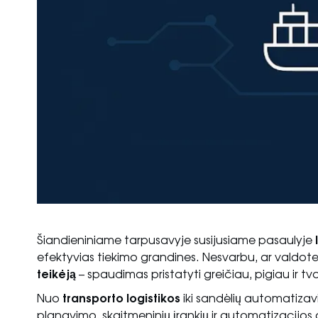
Šiandieniniame tarpusavyje susijusiame pasaulyje
efektyvias tiekimo grandines. Nesvarbu, ar valdo
teikėją
– spaudimas pristatyti greičiau, pigiau ir t
Nuo
transporto logistikos
iki sandėlių automatizav
planavimo, skaitmeninių įrankių ir automatizacijos d