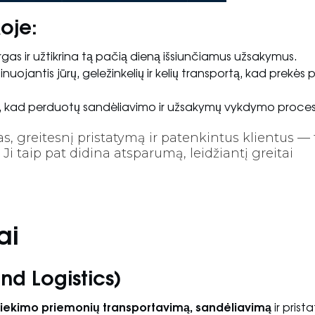
oje:
tsargas ir užtikrina tą pačią dieną išsiunčiamus užsakymus.
inuojantis jūrų, geležinkelių ir kelių transportą, kad prekės 
, kad perduotų sandėliavimo ir užsakymų vykdymo proces
s, greitesnį pristatymą ir patenkintus klientus — 
Ji taip pat didina atsparumą, leidžiantį greitai
ai
und Logistics)
tiekimo priemonių transportavimą, sandėliavimą
ir prist