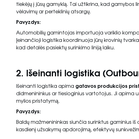
tiekėjų į jūsų gamyklą. Tai užtikrina, kad gamybos li
vėlavimų ar perteklinių atsargų.
Pavyzdys:
Automobilių gamintojas importuoja variklio komponent
Įeinančioji logistika koordinuoja jūrų krovinių tvark
kad detalės pasiektų surinkimo liniją laiku.
2. Išeinanti logistika (Outbou
Išeinanti logistika apima
gatavos produkcijos pris
didmenininkus ar tiesioginius vartotojus. Ji apima
mylios pristatymą.
Pavyzdys:
Baldų mažmenininkas siunčia surinktus gaminius iš cen
kasdienį užsakymų apdorojimą, efektyvų sunkvežimi