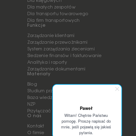
Dla księgowych
Dla małych zespołów
Dla transportu towarowego
Dla firm transportowych
Funkcje
Zarządzanie klientami
Zarządzanie przewoźnikami
System zarządzania zleceniami
Śledzenie finansów i fakturowanie
Analityka i raporty
Zarządzanie dokumentami
Materiały
Blog
Studium przypadków
Baza wiedzy
NZP
Paweł
Przyłączać
Witam! Chętnie Państwu
O nas
pomogę. Proszę napisać do
mnie, jeśli pojawią się jakieś
Kontakt
pytania.
O firmie