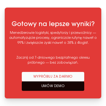
Gotowy na lepsze wyniki?
Menedżerowie logistyki, spedytorzy i przewoźnicy —
automatyzujcie procesy, ograniczcie rutynę nawet o
99% i zwiększcie zyski nawet o 38% z 4logist.
Zacznij od 7-dniowego bezpłatnego okresu
próbnego — bez zobowiązań.
WYPRÓBUJ ZA DARMO
UMÓW DEMO