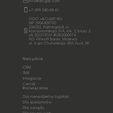
info@4logist.com
+7-499-380-88-81
ООО «4LOGIST RU»
NIP 3906409790
236022, Kaliningrad, ul.
Komsomolskaja 21A, lok. 2, biuro 3
r/k 30101810145250000974
AO «Tinkoff Bank», Moskwa
ul. 2-ga Chutorskaja 38A, bud. 26
Narzędzia
CRM
TMS
Integracje
Cennik
Rozwiązania
Dla menedżerów logistyki
Dla spedytorów
Dla zarządu