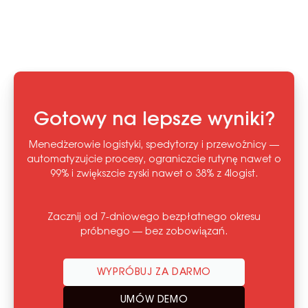
Gotowy na lepsze wyniki?
Menedżerowie logistyki, spedytorzy i przewoźnicy —
automatyzujcie procesy, ograniczcie rutynę nawet o
99% i zwiększcie zyski nawet o 38% z 4logist.
Zacznij od 7-dniowego bezpłatnego okresu
próbnego — bez zobowiązań.
WYPRÓBUJ ZA DARMO
UMÓW DEMO