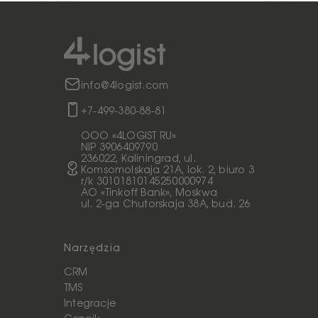
info@4logist.com
+7-499-380-88-81
ООО «4LOGIST RU»
NIP 3906409790
236022, Kaliningrad, ul.
Komsomolskaja 21A, lok. 2, biuro 3
r/k 30101810145250000974
AO «Tinkoff Bank», Moskwa
ul. 2-ga Chutorskaja 38A, bud. 26
Narzędzia
CRM
TMS
Integracje