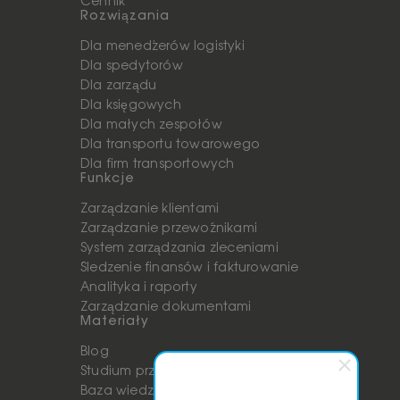
Cennik
Rozwiązania
Dla menedżerów logistyki
Dla spedytorów
Dla zarządu
Dla księgowych
Dla małych zespołów
Dla transportu towarowego
Dla firm transportowych
Funkcje
Zarządzanie klientami
Zarządzanie przewoźnikami
System zarządzania zleceniami
Śledzenie finansów i fakturowanie
Analityka i raporty
Zarządzanie dokumentami
Materiały
Blog
Studium przypadków
Baza wiedzy