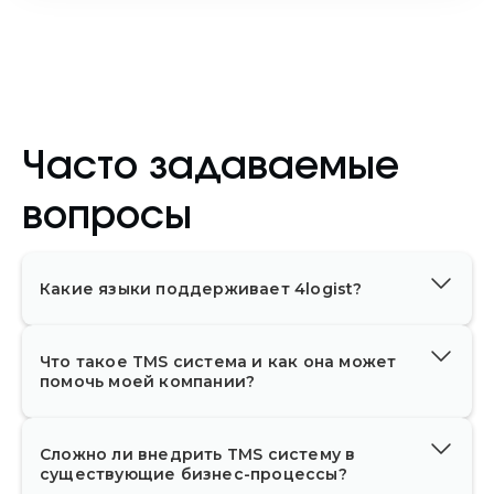
Часто задаваемые
вопросы
Какие языки поддерживает 4logist?
Платформа 4logist поддерживает несколько
языков интерфейса, включая
английский
,
Что такое TMS система и как она может
русский
,
литовский
,
украинский
и
польский
.
помочь моей компании?
Система постоянно развивается, и список
TMS система (Transportation Management
поддерживаемых языков регулярно
System) — это программное обеспечение
расширяется.
Сложно ли внедрить TMS систему в
для логистики, которое позволяет
существующие бизнес-процессы?
эффективно управлять заказами,