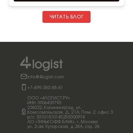
ЧИТАТЬ БЛОГ
info@4logist.com
+7-499-380-88-81
ООО «4ЛОГИСТ РУ»
ИНН 3906409790
236022, Калининград, ул.
Комсомольская, Д. 21А, Пом. 2, офис 3
p/c 30101810145250000974
АО «ТИНЬКОФФ БАНК», г. Москва
ул. 2-ая Хуторская, д.38А, стр. 26