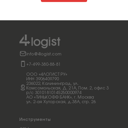
info@4logist.com
+7-499-380-88-81
ООО «4ЛОГИСТ РУ»
ИНН 3906409790
236022, Калининград, ул.
Комсомольская, Д. 21А, Пом. 2, офис 3
p/c 30101810145250000974
АО «ТИНЬКОФФ БАНК», г. Москва
ул. 2-ая Хуторская, д.38А, стр. 26
Инструменты