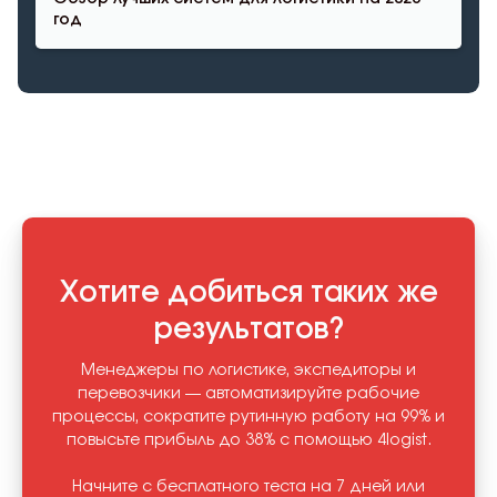
год
Хотите добиться таких же
результатов?
Менеджеры по логистике, экспедиторы и
перевозчики — автоматизируйте рабочие
процессы, сократите рутинную работу на 99% и
повысьте прибыль до 38% с помощью 4logist.
Начните с бесплатного теста на 7 дней или